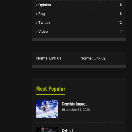
Opinion
5
Rpg
8
Twitch
12
Video
7
Normal Link 01
Normal Link 02
Most Popular
Genshin Impact
octubre 31, 2020
Cytus II