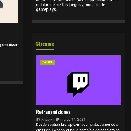
opinión de ciertos juegos y muestra de
gameplays.
Streams
g simulator
TWITCH
Retransmisiones
Xhaeiki
marzo 14, 2021
Desde septiembre, aproximadamente, comencé a
emitir en Twitch y aunque parecía algo pasajero ha